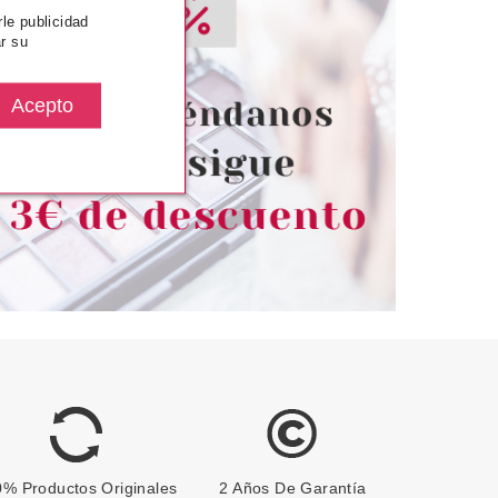
rle publicidad
TRICE
CATRICE
r su
KIN & RESPECT
CATRICE AIRBLUSH MATT
IMER PREBASE
COLORETE EN POLVO 150
LAJE 30 ML
WINE TIME 5.50 GR
desde
Pvr 3.99€
desde
4.45€
3.30€
-17%
% Productos Originales
2 Años De Garantía