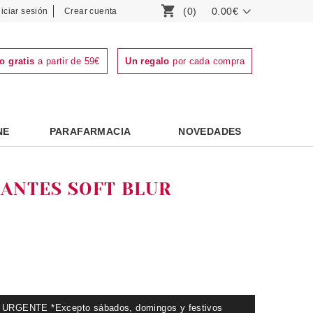
(0)
0.00€
niciar sesión
Crear cuenta
o gratis
a partir de 59€
Un regalo
por cada compra
NE
PARAFARMACIA
NOVEDADES
CANTES SOFT BLUR
GENTE *Excepto sábados, domingos y festivos