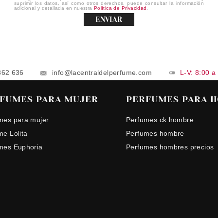
suprimir los datos, así como otros derechos, puede consultar la información
adicional y detallada en nuestra
Política de Privacidad
.
ENVIAR
862 636
info@lacentraldelperfume.com
L-V: 8:00 a
FUMES PARA MUJER
PERFUMES PARA 
mes para mujer
Perfumes ck hombre
me Lolita
Perfumes hombre
mes Euphoria
Perfumes hombres precios