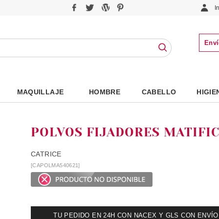
I
Enví
MAQUILLAJE
HOMBRE
CABELLO
HIGIE
POLVOS FIJADORES MATIFI
CATRICE
[CAPOLMA540621]
TU PEDIDO EN 24H CON NACEX Y GLS CON ENVÍO UR