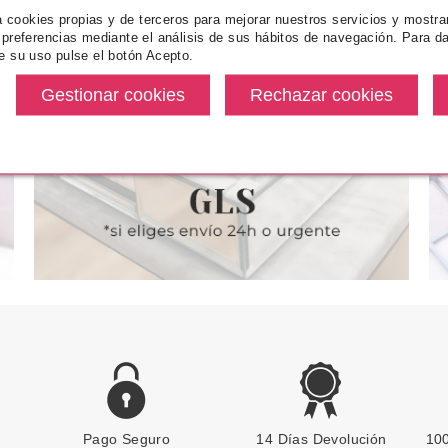
za cookies propias y de terceros para mejorar nuestros servicios y mostra
ICE
CATRICE
CA
 preferencias mediante el análisis de sus hábitos de navegación. Para da
TOR LIQUIDO
CATRICE BLUSH AFFAIR
CATRICE S
e su uso pulse el botón Acepto.
GE GRAN
COLORETE LÍQUIDO 010
EARTHP R
 LATTE MAC
MAQUIL
desde
Pvr 4.99€
desde
Pvr 5.69€
2.50€
4.25€
-15%
-22%
Pago Seguro
CATRICE
14 Días Devolución
100