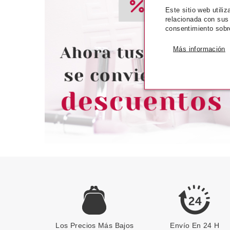
Este sitio web utili
CATRICE
CATR
relacionada con sus
CATRICE SUMMER OBSESSED
CATRICE CORREC
consentimiento sobr
BRONCEADOR EN STICK 03
CAMOUFLA
SUN OF SANTORINI
COBERTURA 060
Más información
Pvr 6.99€
desde
Pvr 4.99€
5.70€
-18%
-50%
Los Precios Más Bajos
Envío En 24 H