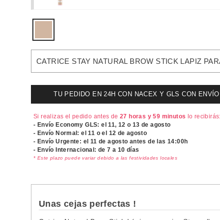
CATRICE STAY NATURAL BROW STICK LAPIZ PAR
TU PEDIDO EN 24H CON NACEX Y GLS CON ENVÍO UR
Si realizas el pedido antes de
27 horas y 59 minutos
lo recibirás
- Envío Economy GLS: el
11, 12 o 13 de agosto
- Envío Normal: el
11 o el 12 de agosto
- Envío Urgente: el
11 de agosto antes de las 14:00h
- Envío Internacional: de 7 a 10 días
* Este plazo puede variar debido a las festividades locales
Unas cejas perfectas !