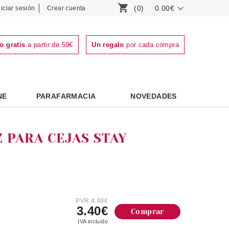
(0)
0.00€
niciar sesión
Crear cuenta
o gratis
a partir de 59€
Un regalo
por cada compra
NE
PARAFARMACIA
NOVEDADES
 PARA CEJAS STAY
PVR 4.49€
3.40€
Comprar
IVA incluido