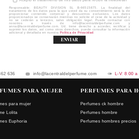
Responsable: BEAUTY DIVISION SL B-66515875. La finalidad del
tratamiento de los datos para la que usted da su consentimiento será la de
proporcionar contenido comercial y descuentos exclusivos. Los datos
proporcionados se conservarán mientras no solicite el cese de la actividad y
no se cederán a terceros, salvo obligación legal. Puede contactar con
nosotros a través de info@lacentraldelperfume.com y
anna@lacentraldelperfume.com. Ud. tiene derecho a acceder, rectificar y
suprimir los datos, así como otros derechos, puede consultar la información
adicional y detallada en nuestra
Política de Privacidad
.
ENVIAR
862 636
info@lacentraldelperfume.com
L-V: 8:00 a
FUMES PARA MUJER
PERFUMES PARA 
mes para mujer
Perfumes ck hombre
me Lolita
Perfumes hombre
mes Euphoria
Perfumes hombres precios