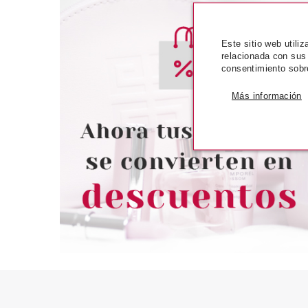
Este sitio web utili
relacionada con sus
consentimiento sobr
CATRICE
CATR
CATRICE DESERT DUNE TINTE
CATRICE EY
Más información
DE OJOS BRILLANTE 01
MÁSCARA DE 
DESERT HEAT
VOLUMEN Y CUID
CAR
Pvr 5.29€
desde
Pvr 5.69€
4.57€
-14%
-20%