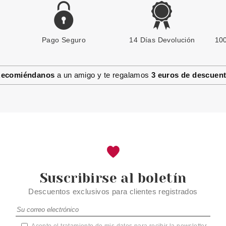
Pago Seguro
CATRICE
14 Días Devolución
100
CATRICE SOMBRA DE OJOS
ABSOLUTE 1020
COPPERCABANA
ecomiéndanos
a un amigo y te regalamos
3 euros de descuen
Pvr 3.20€
desde
2.58€
-19%
Suscribirse al boletín
Descuentos exclusivos para clientes registrados
Acepto el tratamiento de mis datos para recibir la newsletter