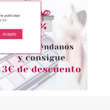
rle publicidad
r su
TRICE
CATRICE
E ON POINT
CATRICE DISNEY WINNIE THE
R DE CEJAS 020
POOH PALETA DE SOMBRAS DE
UM BROWN
OJOS 010
desde
Pvr 15.99€
desde
3.10€
13.49€
-16%