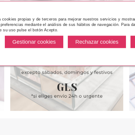
za cookies propias y de terceros para mejorar nuestros servicios y mostra
 preferencias mediante el análisis de sus hábitos de navegación. Para da
e su uso pulse el botón Acepto.
ICE
CATRICE
CA
ECONISTA
CATRICE PALETA DE SOMRBAS
CATRIC
PESTAÑAS
PRO DESERT ROMANCE SLIM
PERFILADO
ADO 010 EYE
MEDI
E
desde
Pvr 11.99€
desde
Pvr 4.49€
4.55€
9.50€
-21%
-31%