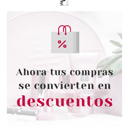
CATRICE
CATRICE UNDERWATER
SECRETS BRILLO DE LABIOS
HYDRA SHEEN 02 2,7 ML
Pvr 5.29€
desde
4.40€
-17%