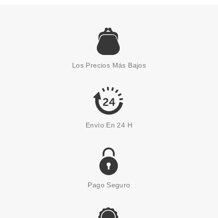
CATRICE
CATRICE LABIAL LIQUIDO
SHINE BOMB 070 HOTTIE
Los Precios Más Bajos
Pvr 5.29€
desde
4.60€
-13%
Envío En 24 H
Pago Seguro