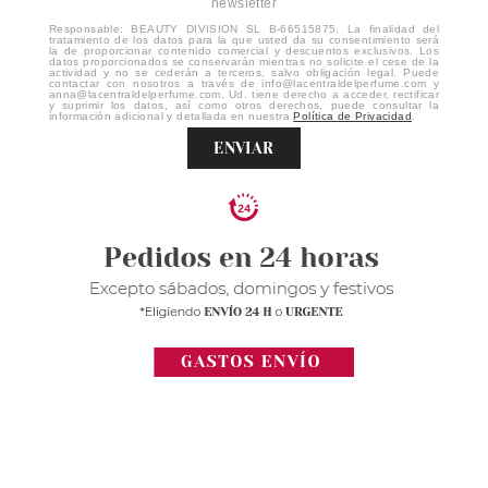
newsletter
Responsable: BEAUTY DIVISION SL B-66515875. La finalidad del
tratamiento de los datos para la que usted da su consentimiento será
la de proporcionar contenido comercial y descuentos exclusivos. Los
datos proporcionados se conservarán mientras no solicite el cese de la
actividad y no se cederán a terceros, salvo obligación legal. Puede
contactar con nosotros a través de info@lacentraldelperfume.com y
anna@lacentraldelperfume.com. Ud. tiene derecho a acceder, rectificar
y suprimir los datos, así como otros derechos, puede consultar la
información adicional y detallada en nuestra
Política de Privacidad
.
ENVIAR