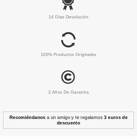
CATRICE
CATRICE SHINE BOMB BARRA
14 Días Devolución
LABIOS 110 PINK BABY PINK
Pvr 5.29€
desde
4.40€
-17%
100% Productos Originales
2 Años De Garantía
Recomiéndanos
a un amigo y te regalamos
3 euros de
descuento
CATRICE
CATRICE HEART AFFAIR BARRA