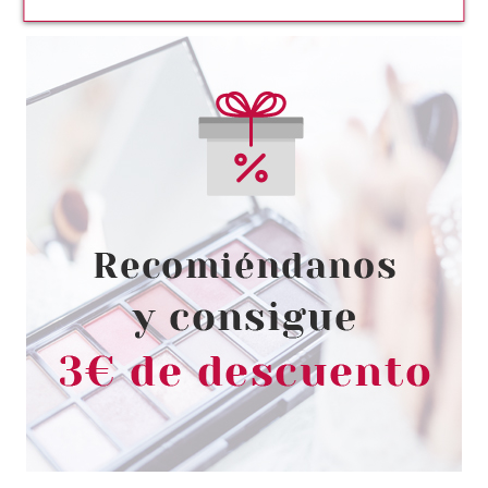
CATRICE
CATRICE MIDNIGHT SUN
BRILLO DE LABIOS C02 3.6 ML
Pvr 4.69€
desde
3.90€
-17%