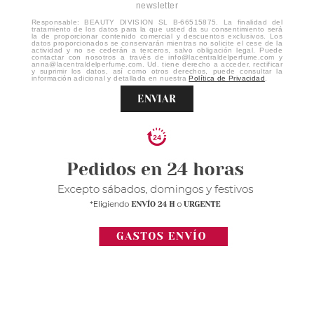
newsletter
Responsable: BEAUTY DIVISION SL B-66515875. La finalidad del
tratamiento de los datos para la que usted da su consentimiento será
la de proporcionar contenido comercial y descuentos exclusivos. Los
datos proporcionados se conservarán mientras no solicite el cese de la
actividad y no se cederán a terceros, salvo obligación legal. Puede
contactar con nosotros a través de info@lacentraldelperfume.com y
anna@lacentraldelperfume.com. Ud. tiene derecho a acceder, rectificar
y suprimir los datos, así como otros derechos, puede consultar la
información adicional y detallada en nuestra
Política de Privacidad
.
ENVIAR