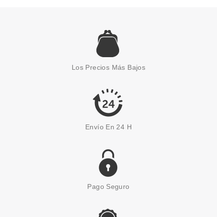
CATRICE
CATRICE PREBASE
HIDRATANTE AQUA SPLASH
Los Precios Más Bajos
GRIP 30 ML
Pvr 5.69€
desde
4.95€
-13%
Envío En 24 H
Pago Seguro