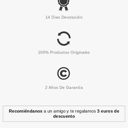
CATRICE
CATRICE UNDERWATER
14 Días Devolución
SECRETS DUO ILUMINADOR 01
SEA ME GLOW! 7,4 G
Pvr 7.99€
desde
6.45€
-19%
100% Productos Originales
2 Años De Garantía
Recomiéndanos
a un amigo y te regalamos
3 euros de
descuento
CATRICE
CATRICE ADVENT BEAUTY GIFT