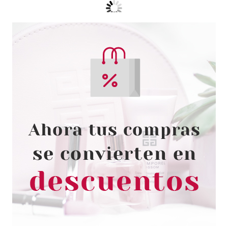
CATRICE
CATRICE 24 H MADE TO STAY
MAQUILLAJE 05 IVORY BEIGE
30 ML
Pvr 7.99€
desde
5.97€
-25%