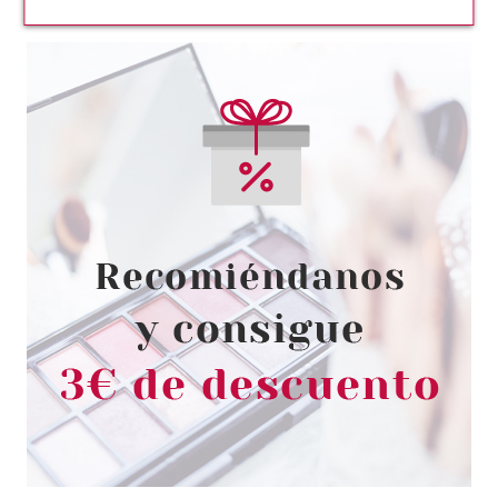
CATRICE
CATRICE ILUMINADOR EN
POLVO MORE THAN GLOW 010
ULTIMATE PLATINUM GLAZE
Pvr 4.59€
desde
3.80€
-17%