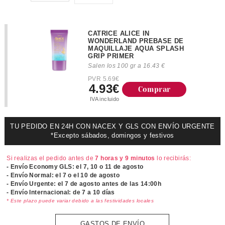
CATRICE ALICE IN
WONDERLAND PREBASE DE
MAQUILLAJE AQUA SPLASH
GRIP PRIMER
Salen los 100 gr a 16.43 €
PVR 5.69€
4.93€
Comprar
IVA incluido
TU PEDIDO EN 24H CON NACEX Y GLS CON ENVÍO URGENTE
*Excepto sábados, domingos y festivos
Si realizas el pedido antes de
7 horas y 9 minutos
lo recibirás:
- Envío Economy GLS: el
7, 10 o 11 de agosto
- Envío Normal: el
7 o el 10 de agosto
- Envío Urgente: el
7 de agosto antes de las 14:00h
- Envío Internacional: de 7 a 10 días
* Este plazo puede variar debido a las festividades locales
GASTOS DE ENVÍO