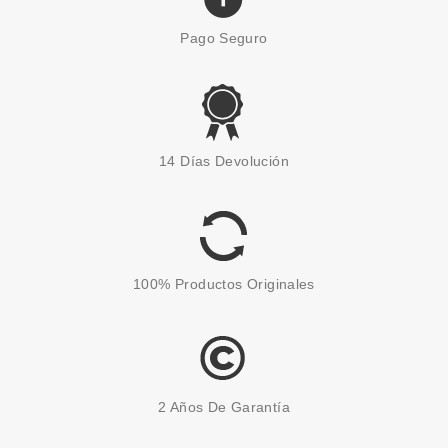
Pago Seguro
VALENTINO
VALENTINO BORN IN ROMA
14 Días Devolución
YELLOW DREAM DONNA EDP
30 ML
desde
49.95€
100% Productos Originales
2 Años De Garantía