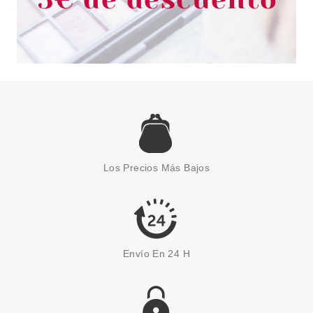
LACOSTE
LACOSTE BOOSTER EDT 125
ML
Los Precios Más Bajos
Pvr 69.00€
desde
38.70€
-44%
Envío En 24 H