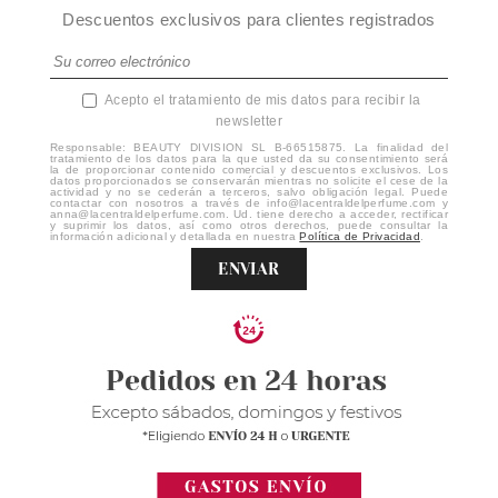
Descuentos exclusivos para clientes registrados
Acepto el tratamiento de mis datos para recibir la
newsletter
Responsable: BEAUTY DIVISION SL B-66515875. La finalidad del
tratamiento de los datos para la que usted da su consentimiento será
la de proporcionar contenido comercial y descuentos exclusivos. Los
datos proporcionados se conservarán mientras no solicite el cese de la
actividad y no se cederán a terceros, salvo obligación legal. Puede
contactar con nosotros a través de info@lacentraldelperfume.com y
anna@lacentraldelperfume.com. Ud. tiene derecho a acceder, rectificar
y suprimir los datos, así como otros derechos, puede consultar la
información adicional y detallada en nuestra
Política de Privacidad
.
ENVIAR