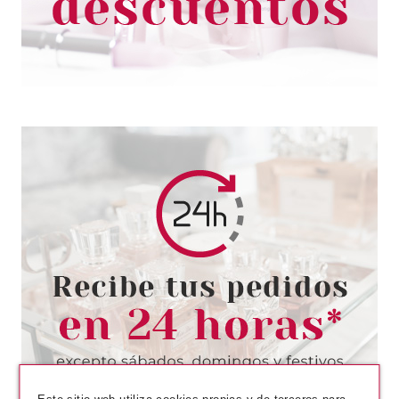
81.20€
-46%
HERMES
HERMES TERRE D´HERMES
DEO VAPO 150 ML
Pvr 43.00€
desde
21.95€
-49%