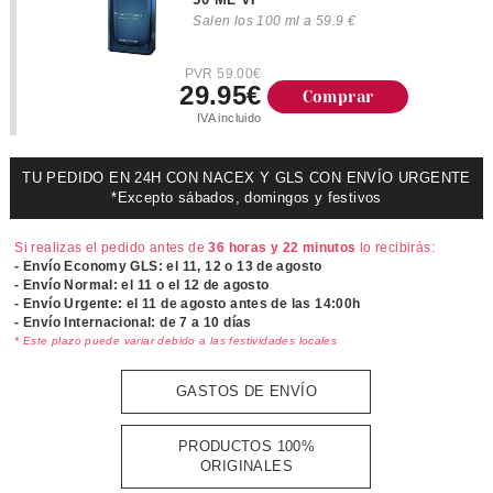
Salen los 100 ml a 59.9 €
PVR 59.00€
29.95€
Comprar
IVA incluido
TU PEDIDO EN 24H CON NACEX Y GLS CON ENVÍO URGENTE
*Excepto sábados, domingos y festivos
Si realizas el pedido antes de
36 horas y 22 minutos
lo recibirás:
- Envío Economy GLS: el
11, 12 o 13 de agosto
- Envío Normal: el
11 o el 12 de agosto
- Envío Urgente: el
11 de agosto antes de las 14:00h
- Envío Internacional: de 7 a 10 días
* Este plazo puede variar debido a las festividades locales
GASTOS DE ENVÍO
PRODUCTOS 100%
ORIGINALES