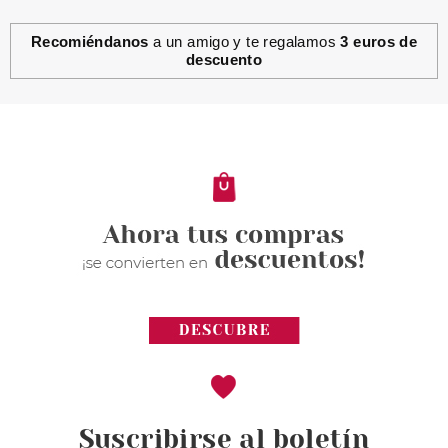
Recomiéndanos
a un amigo y te regalamos
3 euros de
descuento
TABAC
TABAC ORIGINAL AFTER SHAVE
LOTION 150 ML
Pvr 25.99€
desde
8.45€
-67%
Suscribirse al boletín