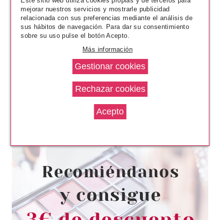
Este sitio web utiliza cookies propias y de terceros para
mejorar nuestros servicios y mostrarle publicidad
relacionada con sus preferencias mediante el análisis de
sus hábitos de navegación. Para dar su consentimiento
sobre su uso pulse el botón Acepto.
Más información
HERMES
HERMES UN JARDIN SUR LE
LAGUNE EDT 100 ML
Pvr 123.00€
desde
64.95€
-47%