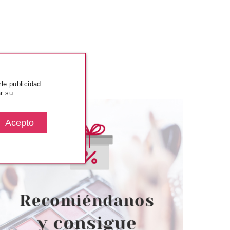
rle publicidad
r su