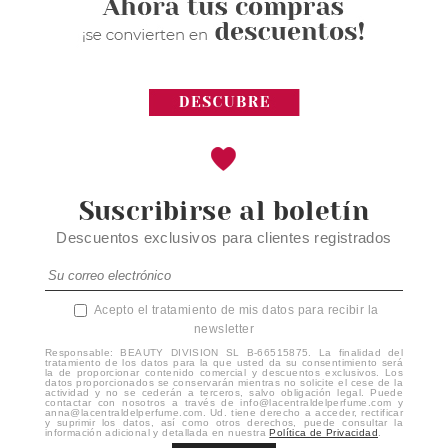
Suscribirse al boletín
Descuentos exclusivos para clientes registrados
Acepto el tratamiento de mis datos para recibir la
newsletter
Responsable: BEAUTY DIVISION SL B-66515875. La finalidad del
tratamiento de los datos para la que usted da su consentimiento será
la de proporcionar contenido comercial y descuentos exclusivos. Los
datos proporcionados se conservarán mientras no solicite el cese de la
actividad y no se cederán a terceros, salvo obligación legal. Puede
contactar con nosotros a través de info@lacentraldelperfume.com y
anna@lacentraldelperfume.com. Ud. tiene derecho a acceder, rectificar
y suprimir los datos, así como otros derechos, puede consultar la
información adicional y detallada en nuestra
Política de Privacidad
.