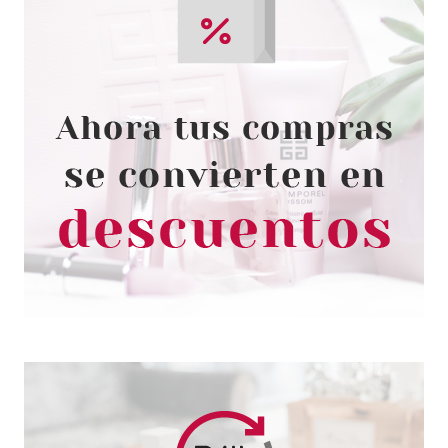
L´OREAL
L'OREAL PROFESIONAL PRO
LONGER MASCARILLA
CABELLO LARGO 500 ML
desde
23.99€