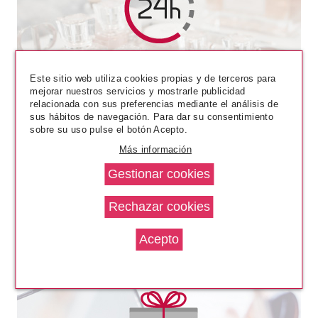
HASK
HASK MACADAMIA OIL
ACONDICIONADOR PROFUNDO
Este sitio web utiliza cookies propias y de terceros para
HIDRATANTE 50 GR
mejorar nuestros servicios y mostrarle publicidad
Pvr 2.99€
desde
relacionada con sus preferencias mediante el análisis de
2.85€
sus hábitos de navegación. Para dar su consentimiento
-5%
sobre su uso pulse el botón Acepto.
Más información