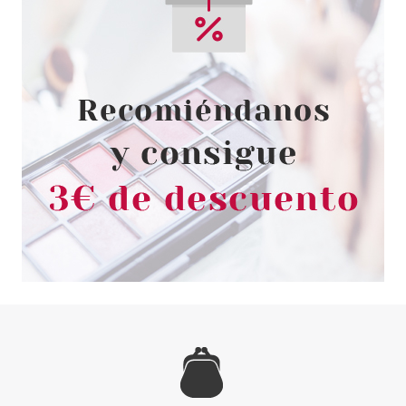
EUGENE PERMA
EUGENE PERMA ESSENTIEL
PURIFIC MASCARILLA 150ML
Pvr 19.90€
desde
1.99€
-90%
OROFLUIDO
OROFLUIDO MASK 250 ML