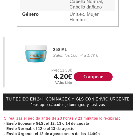
Cabello Normal,
Cabello dañado
Género
Unisex, Mujer,
Hombre
250 ML
Salen los 100 ml a 1.68 €
PVR 11.50€
4.20€
Comprar
IVA incluido
TU PEDIDO EN 24H CON NACEX Y GLS CON ENVÍO URGENTE
*Excepto sábados, domingos y festivos
Si realizas el pedido antes de
23 horas y 23 minutos
lo recibirás:
- Envío Economy GLS: el
12, 13 o 14 de agosto
- Envío Normal: el
12 o el 13 de agosto
- Envío Urgente: el
12 de agosto antes de las 14:00h