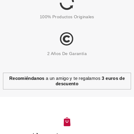
100% Productos Originales
2 Años De Garantía
Recomiéndanos
a un amigo y te regalamos
3 euros de
descuento
L´OREAL
L'OREAL PROFESIONAL
VITAMINO COLOR MASCARILLA
CABELLOS TEÑIDOS 500 ML
desde
24.25€