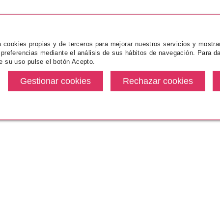
za cookies propias y de terceros para mejorar nuestros servicios y mostra
 preferencias mediante el análisis de sus hábitos de navegación. Para da
.
e su uso pulse el botón Acepto.
BABARIA
BABARIA EYE & ROLLON BTOX
CONTORNO DE OJOS 12 ML
1
desde
5.75€