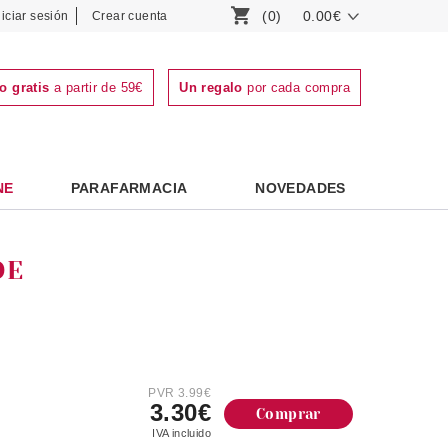
(0)
0.00€
niciar sesión
Crear cuenta
o gratis
a partir de 59€
Un regalo
por cada compra
NE
PARAFARMACIA
NOVEDADES
OE
PVR 3.99€
3.30€
Comprar
IVA incluido