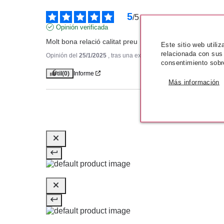
5
/
5
Opinión verificada
Molt bona relació calitat preu
Este sitio web utili
relacionada con sus
Opinión del
25/1/2025
, tras una experiencia del
8/1/2025
por
N.A
consentimiento sobr
Útil
(0)
Informe
Más información