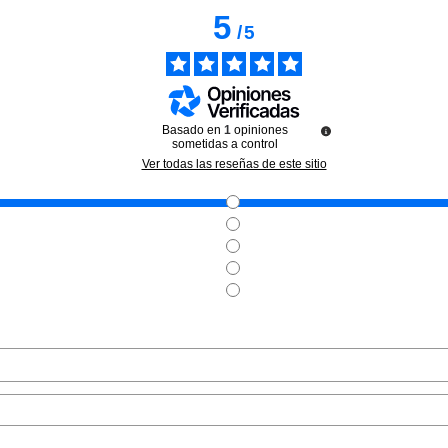
5
/
5
Basado en
1
opiniones
sometidas a control
 YU
BLING POP
L´
Ver todas las reseñas de este sitio
BIOLIA
BLING POP MASCARILLA
L'OREAL M
LLANTE
REPARADORA CONTORNO
AGUA MICEL
E PIELES
OJOS CON COLAGENO 10ML
PARA PIEL 
AS 250ML
e
Pvr 2.50€
desde
CIÓN!
0€
1.50€
1
-40%