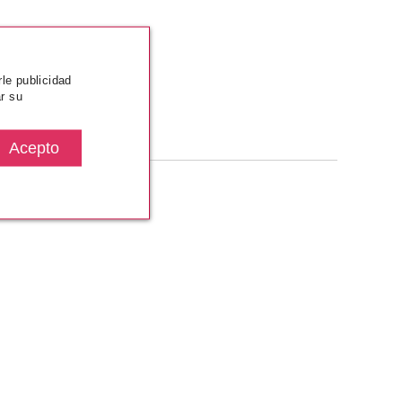
rle publicidad
r su