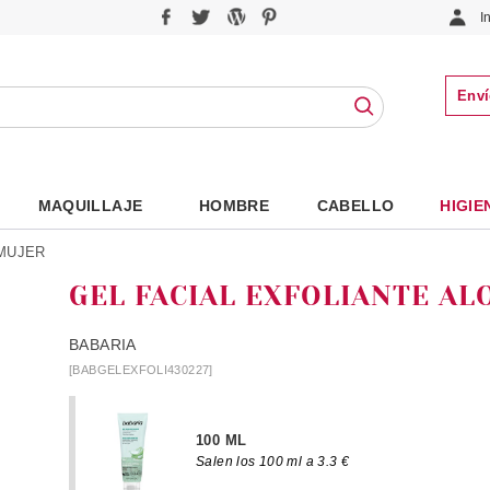
I
Enví
MAQUILLAJE
HOMBRE
CABELLO
HIGIE
 MUJER
GEL FACIAL EXFOLIANTE AL
BABARIA
[BABGELEXFOLI430227]
100 ML
Salen los 100 ml a 3.3 €