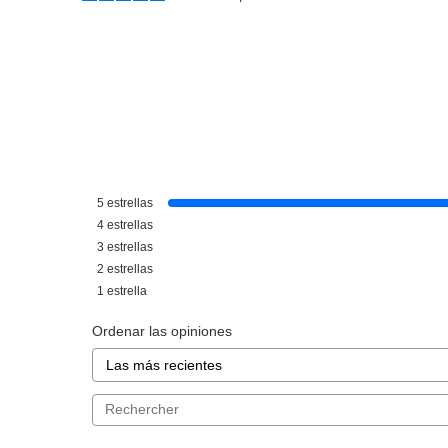
BABARIA
CHEN
BABARIA CREMA FACIAL XXL 4
CHEN YU 
5
estrellas
EFECTOS 125ML
DESMAQUI
EQUILIBRANT
4
estrellas
MIXTAS/GRAS
desde
desd
3
estrellas
LIQUIDA
7.95€
6.5
2
estrellas
1
estrella
Ordenar las opiniones