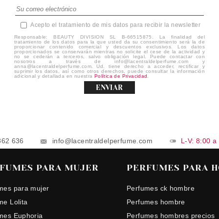
Acepto el tratamiento de mis datos para recibir la newsletter
Responsable: BEAUTY DIVISION SL B-66515875. La finalidad del
tratamiento de los datos para la que usted da su consentimiento será la de
proporcionar contenido comercial y descuentos exclusivos. Los datos
proporcionados se conservarán mientras no solicite el cese de la actividad y
no se cederán a terceros, salvo obligación legal. Puede contactar con
nosotros a través de info@lacentraldelperfume.com y
anna@lacentraldelperfume.com. Ud. tiene derecho a acceder, rectificar y
suprimir los datos, así como otros derechos, puede consultar la información
adicional y detallada en nuestra
Política de Privacidad
.
ENVIAR
862 636
info@lacentraldelperfume.com
L-V: 8:00 a
FUMES PARA MUJER
PERFUMES PARA 
mes para mujer
Perfumes ck hombre
me Lolita
Perfumes hombre
mes Euphoria
Perfumes hombres precios