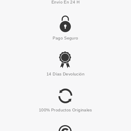
Envío En 24 H
Pago Seguro
EUGENE PERMA
EUGENE PERMA ESSENTIEL
14 Días Devolución
KIT PRO DENSITE FORCE 2 (3
PRODUCTOS)
Pvr 45.17€
desde
14.49€
-68%
100% Productos Originales