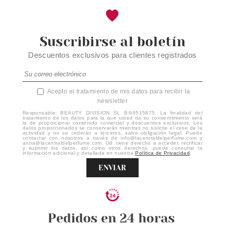
Suscribirse al boletín
Descuentos exclusivos para clientes registrados
Acepto el tratamiento de mis datos para recibir la
newsletter
Responsable: BEAUTY DIVISION SL B-66515875. La finalidad del
tratamiento de los datos para la que usted da su consentimiento será
la de proporcionar contenido comercial y descuentos exclusivos. Los
datos proporcionados se conservarán mientras no solicite el cese de la
actividad y no se cederán a terceros, salvo obligación legal. Puede
contactar con nosotros a través de info@lacentraldelperfume.com y
anna@lacentraldelperfume.com. Ud. tiene derecho a acceder, rectificar
y suprimir los datos, así como otros derechos, puede consultar la
información adicional y detallada en nuestra
Política de Privacidad
.
ENVIAR