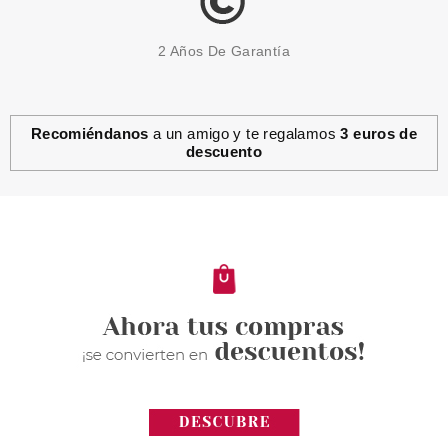
2 Años De Garantía
Recomiéndanos
a un amigo y te regalamos
3 euros de
descuento
REVLON
REVLON BE FABULOUS HAIR
RECOVERY STEP 3 SHAMPOO
250 ML
desde
8.75€