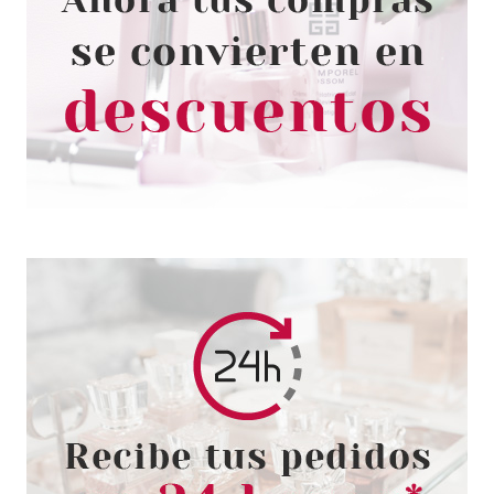
KATIVA ALISADO BRASILEÑO
CON ACEITE DE ARGÁN
Pvr 17.50€
desde
9.50€
-46%
REVLON
REVLON BE FABULOUS HAIR
RECOVERY STEP 1 SHAMPOO
250 ML