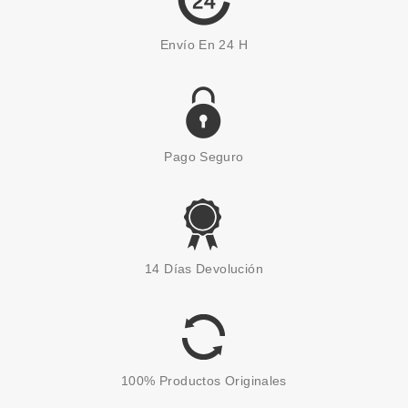
Envío En 24 H
Pago Seguro
BABARIA
BABARIA LECHE PROTECTORA
14 Días Devolución
SOLAR PIELES SENSIBLES
SPF50+ 200 ML + AFTER SUN
ALOE 100ML
desde
8.95€
100% Productos Originales