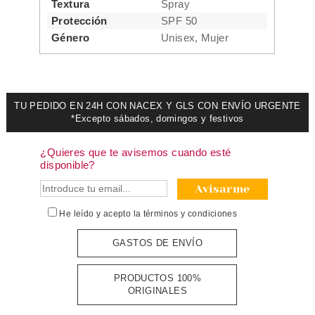
Textura
Spray
Protección
SPF 50
Género
Unisex, Mujer
TU PEDIDO EN 24H CON NACEX Y GLS CON ENVÍO URGENTE
*Excepto sábados, domingos y festivos
¿Quieres que te avisemos cuando esté
disponible?
Avisarme
He leído y acepto la
términos y condiciones
GASTOS DE ENVÍO
PRODUCTOS 100%
ORIGINALES