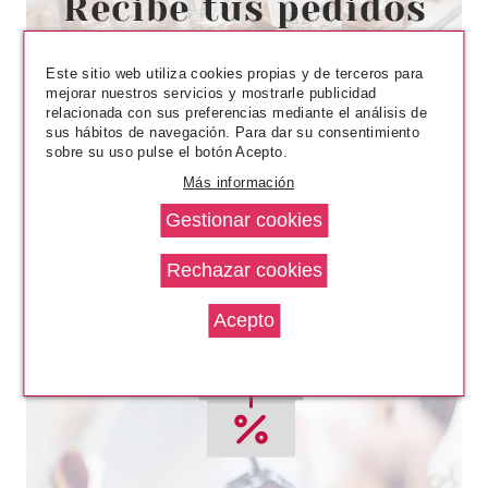
BONDI SANDS BODY LOCION
PROTECCION SOLAR SPF30+
SIN PERFUME 150 ML
Pvr 13.99€
desde
Este sitio web utiliza cookies propias y de terceros para
8.90€
-36%
mejorar nuestros servicios y mostrarle publicidad
relacionada con sus preferencias mediante el análisis de
sus hábitos de navegación. Para dar su consentimiento
sobre su uso pulse el botón Acepto.
Más información
BABARIA
BABARIA LECHE PROTECTORA
SOLAR ALOE VERA SPF 40 200
ML