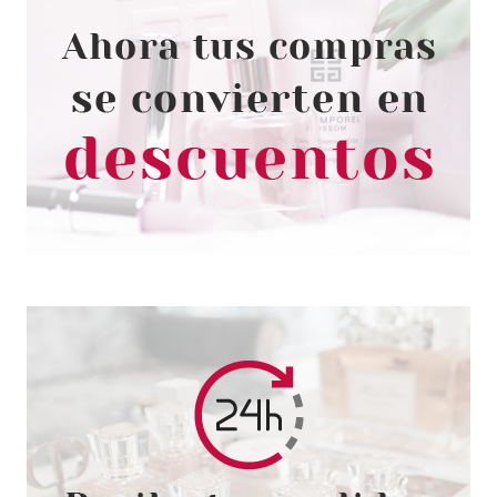
ECRAN
ECRAN CREMA PROTECTORA
SOL DOBLE ACCION SPF 30 200
ML
desde
2.15€
BONDI SANDS