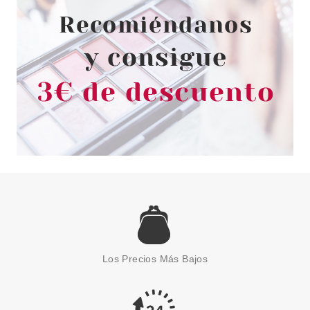
desde
7.50€
BABARIA
BABARIA LECHE PROTECTORA
SOLAR ALOE VERA SPF30
Los Precios Más Bajos
100ML
desde
4.99€