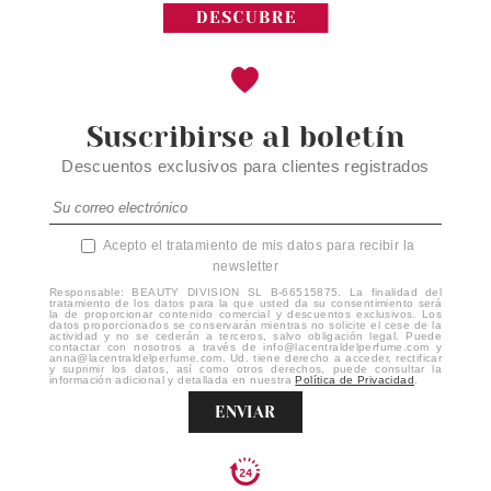
Suscribirse al boletín
Descuentos exclusivos para clientes registrados
Acepto el tratamiento de mis datos para recibir la
newsletter
Responsable: BEAUTY DIVISION SL B-66515875. La finalidad del
tratamiento de los datos para la que usted da su consentimiento será
la de proporcionar contenido comercial y descuentos exclusivos. Los
datos proporcionados se conservarán mientras no solicite el cese de la
actividad y no se cederán a terceros, salvo obligación legal. Puede
contactar con nosotros a través de info@lacentraldelperfume.com y
anna@lacentraldelperfume.com. Ud. tiene derecho a acceder, rectificar
y suprimir los datos, así como otros derechos, puede consultar la
información adicional y detallada en nuestra
Política de Privacidad
.
ENVIAR