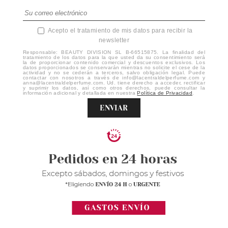
Acepto el tratamiento de mis datos para recibir la
newsletter
Responsable: BEAUTY DIVISION SL B-66515875. La finalidad del
tratamiento de los datos para la que usted da su consentimiento será
la de proporcionar contenido comercial y descuentos exclusivos. Los
datos proporcionados se conservarán mientras no solicite el cese de la
actividad y no se cederán a terceros, salvo obligación legal. Puede
contactar con nosotros a través de info@lacentraldelperfume.com y
anna@lacentraldelperfume.com. Ud. tiene derecho a acceder, rectificar
y suprimir los datos, así como otros derechos, puede consultar la
información adicional y detallada en nuestra
Política de Privacidad
.
ENVIAR