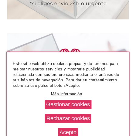
AZZARO
Este sitio web utiliza cookies propias y de terceros para
mejorar nuestros servicios y mostrarle publicidad
AZZARO SPORT EDT 100 ML VP
relacionada con sus preferencias mediante el análisis de
NUEVO FORMATO
sus hábitos de navegación. Para dar su consentimiento
sobre su uso pulse el botón Acepto.
desde
20.95€
Más información