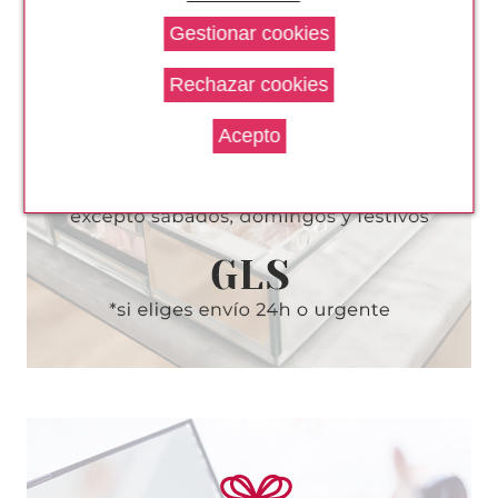
RECOVERY STEP 1 SHAMPOO
250 ML
desde
7.75€
EUGENE PERMA
EUGENE PERMA BLUSH CARE
MASCARILLA REVITALIZANTE
DORADO 150 ML
Pvr 9.55€
desde