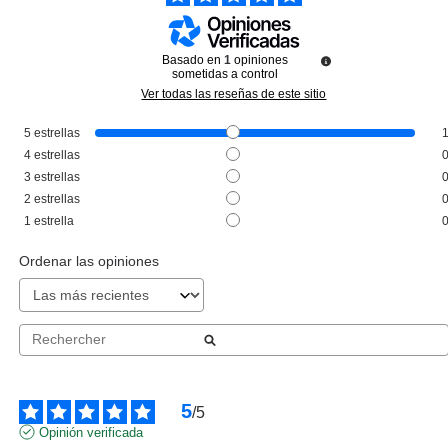
Basado en
1
opiniones
sometidas a control
Ver todas las reseñas de este sitio
5
estrellas
BONACURE
4
estrellas
BONACURE MOISTURE KICK
3
estrellas
TREATMENT GLYCEROL 200ML
2
estrellas
desde
1
estrella
10.95€
Ordenar las opiniones
5
/
5
Opinión verificada