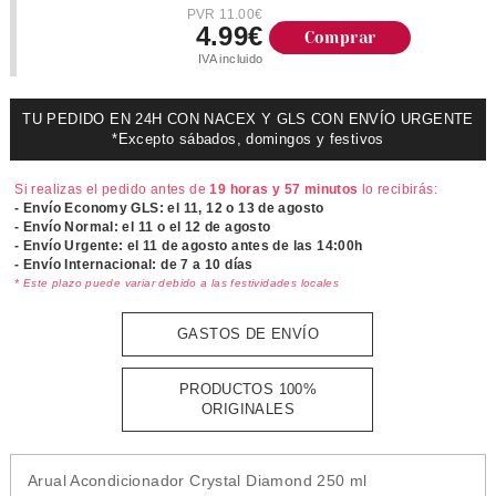
PVR 11.00€
4.99€
Comprar
IVA incluido
TU PEDIDO EN 24H CON NACEX Y GLS CON ENVÍO URGENTE
*Excepto sábados, domingos y festivos
Si realizas el pedido antes de
19 horas y 57 minutos
lo recibirás:
- Envío Economy GLS: el
11, 12 o 13 de agosto
- Envío Normal: el
11 o el 12 de agosto
- Envío Urgente: el
11 de agosto antes de las 14:00h
- Envío Internacional: de 7 a 10 días
* Este plazo puede variar debido a las festividades locales
GASTOS DE ENVÍO
PRODUCTOS 100%
ORIGINALES
Arual Acondicionador Crystal Diamond 250 ml