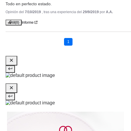
Todo en perfecto estado.
Opinión del
7/10/2019
, tras una experiencia del
29/9/2019
por
A.A.
Útil
(0)
Informe
EUGENE PERMA
EUGENE PERMA COLLECTIONS
NATURE SPRAY COULEUR
1
CABELLOS TEÑIDOS 200 ML
Pvr 15.68€
desde
6.39€
-59%