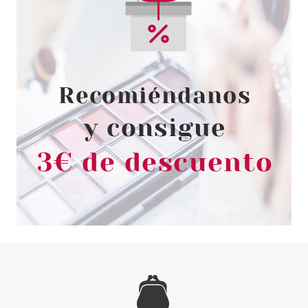
0.88€
-91%
BONACURE
BONACURE REPAIR RESCUE
CHAMPÚ 250 ML + SPRAY
CONDITIONER 100 ML SET
desde
4.90€