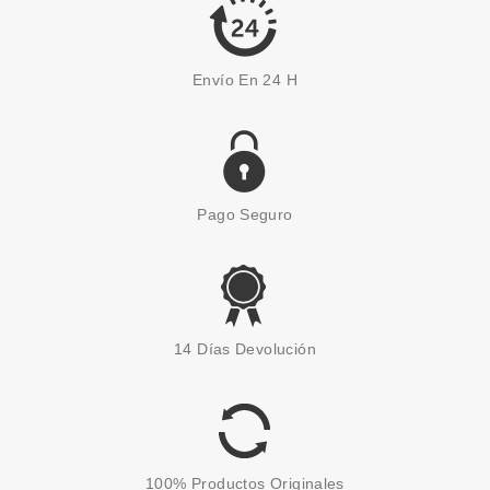
Envío En 24 H
Pago Seguro
ARMAF
ARMAF VENETIAN GIRL
14 Días Devolución
EDITION ROUGE EDP 100 ML
VP
Pvr 40.00€
desde
17.99€
-55%
100% Productos Originales