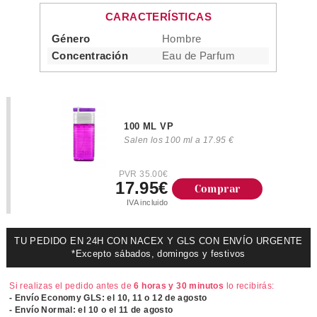
CARACTERÍSTICAS
Género
Hombre
Concentración
Eau de Parfum
100 ML VP
Salen los 100 ml a 17.95 €
PVR 35.00€
17.95€
Comprar
IVA incluido
TU PEDIDO EN 24H CON NACEX Y GLS CON ENVÍO URGENTE
*Excepto sábados, domingos y festivos
Si realizas el pedido antes de
6 horas y 30 minutos
lo recibirás:
- Envío Economy GLS: el
10, 11 o 12 de agosto
- Envío Normal: el
10 o el 11 de agosto