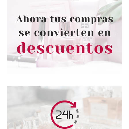
ARMAF
ARMAF SEDUCTION POUR
FEMME EDP 100 ML VP
Pvr 45.00€
desde
27.95€
-38%