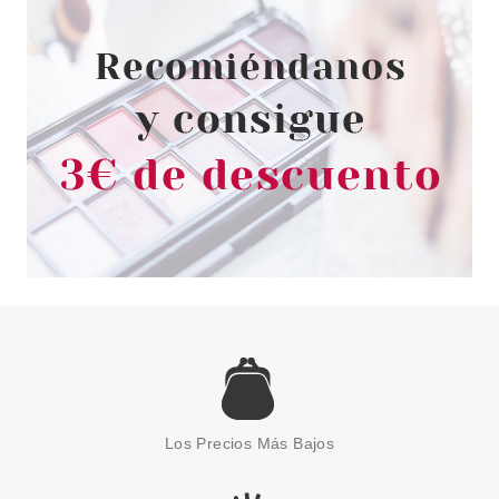
Pvr 65.00€
desde
28.99€
-55%
ARMAF
ARMAF SEDUCTION HAIR MIST
80 ML
Los Precios Más Bajos
Pvr 27.00€
desde
13.95€
-48%