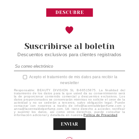
Suscribirse al boletín
Descuentos exclusivos para clientes registrados
Acepto el tratamiento de mis datos para recibir la
newsletter
Responsable: BEAUTY DIVISION SL B-66515875. La finalidad del
tratamiento de los datos para la que usted da su consentimiento será
la de proporcionar contenido comercial y descuentos exclusivos. Los
datos proporcionados se conservarán mientras no solicite el cese de la
actividad y no se cederán a terceros, salvo obligación legal. Puede
contactar con nosotros a través de info@lacentraldelperfume.com y
anna@lacentraldelperfume.com. Ud. tiene derecho a acceder, rectificar
y suprimir los datos, así como otros derechos, puede consultar la
información adicional y detallada en nuestra
Política de Privacidad
.
ENVIAR