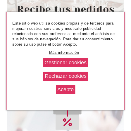
ARMAF
ARMAF CLUB DE NUIT
MILESTONE EDP 105 ML +
BODY SPRAY 50 ML + GEL 100
Este sitio web utiliza cookies propias y de terceros para
+ CHAMPU 250 ML SET
Pvr 72.00€
desde
mejorar nuestros servicios y mostrarle publicidad
REGALO
45.75€
-36%
relacionada con sus preferencias mediante el análisis de
sus hábitos de navegación. Para dar su consentimiento
sobre su uso pulse el botón Acepto.
Más información
ARMAF
ARMAF CLUB DE NUIT INTENSE
WOMAN EDP 105 ML