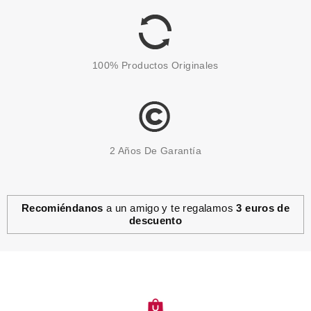
desde
14.96€
100% Productos Originales
2 Años De Garantía
Recomiéndanos
a un amigo y te regalamos
3 euros de
descuento
ARDELL
ARDELL PESTAÑAS EDGY 406
BLACK CON ADHESIVO
desde
4.05€