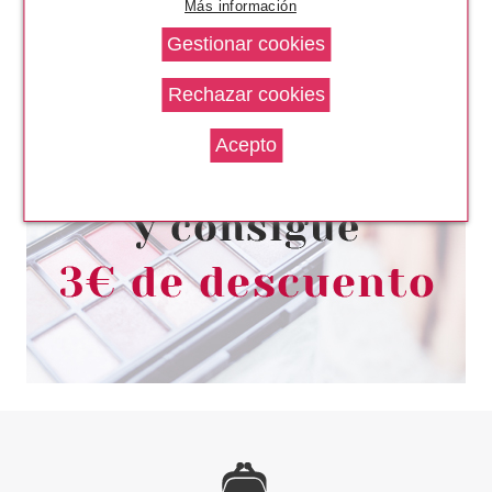
Más información
EYLURE
EYLURE PARIS THE LASH EDIT
SET PESTAÑAS
Pvr 11.99€
desde
8.95€
-25%
ARDELL