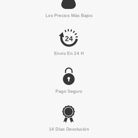
ARDELL FAUX MINK DEMI
WISPIES PESTAÑAS POSTIZAS
Los Precios Más Bajos
BLACK
desde
8.26€
Envío En 24 H
Pago Seguro
ARDELL
ARDELL DURALASH STARTER
14 Días Devolución
KIT BLACK & BROWN