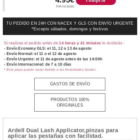
Comprar
IVA incluido
TU PEDIDO EN 24H CON NACEX Y GLS CON ENVÍO URGENTE
*Excepto sábados, domingos y festivos
Si realizas el pedido antes de
14 horas y 41 minutos
lo recibirás:
- Envío Economy GLS: el
11, 12 o 13 de agosto
- Envío Normal: el
11 o el 12 de agosto
- Envío Urgente: el
11 de agosto antes de las 14:00h
- Envío Internacional: de 7 a 10 días
* Este plazo puede variar debido a las festividades locales
GASTOS DE ENVÍO
PRODUCTOS 100%
ORIGINALES
Ardell Dual Lash Applicator,pinzas para
aplicar las pestañas con facilidad.