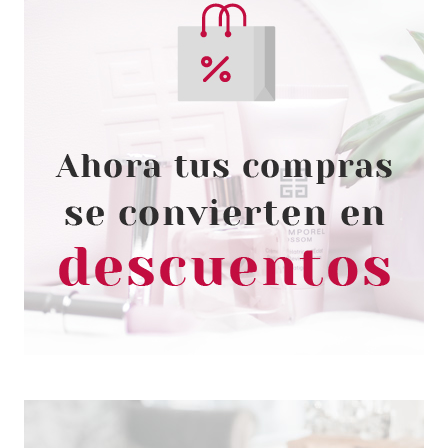
ARDELL
ARDELL DURALASH NATURALS
PESTAÑAS LONG BROWN
desde
3.59€