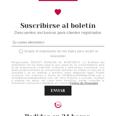
Suscribirse al boletín
Descuentos exclusivos para clientes registrados
Acepto el tratamiento de mis datos para recibir la
newsletter
Responsable: BEAUTY DIVISION SL B-66515875. La finalidad del
tratamiento de los datos para la que usted da su consentimiento será
la de proporcionar contenido comercial y descuentos exclusivos. Los
datos proporcionados se conservarán mientras no solicite el cese de la
actividad y no se cederán a terceros, salvo obligación legal. Puede
contactar con nosotros a través de info@lacentraldelperfume.com y
anna@lacentraldelperfume.com. Ud. tiene derecho a acceder, rectificar
y suprimir los datos, así como otros derechos, puede consultar la
información adicional y detallada en nuestra
Política de Privacidad
.
ENVIAR