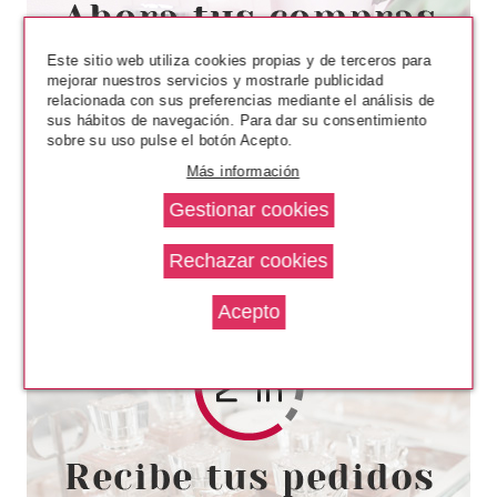
16.50€
-41%
Este sitio web utiliza cookies propias y de terceros para
mejorar nuestros servicios y mostrarle publicidad
relacionada con sus preferencias mediante el análisis de
sus hábitos de navegación. Para dar su consentimiento
sobre su uso pulse el botón Acepto.
Más información
ANNE MOLLER
ANNE MOLLER STIMULAGE
CREMA ILUMINADORA
REAFIRMANTE SPF15 50 ML
Pvr 44.50€
desde
26.95€
-39%