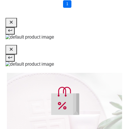
1
50 ML
Pvr 51.00€
desde
28.30€
-45%
ANNE MOLLER
ANNE MOLLER CLEAN UP
ESENCIA CALMANTE ACCIÓN
INMEDIATA 400 ML
Pvr 28.00€
desde