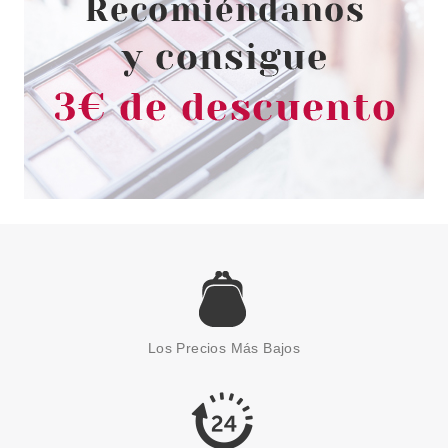
ANNE MOLLER
ANNE MOLLER CLEAN UP
REVITALIZING WATER TONER
400 ML
Pvr 28.00€
desde
16.50€
-41%
Los Precios Más Bajos