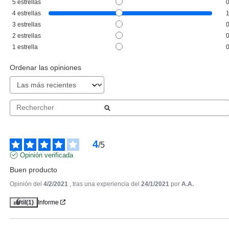
5
estrellas
ANNE MOLLER
4
estrellas
ANNE MOLLER ROSAGE
3
estrellas
RADIANCE FIRMING MASK 50
2
estrellas
ML
Pvr 34.90€
desde
1
estrella
17.99€
-48%
Ordenar las opiniones
4
/
5
Opinión verificada
Buen producto
Opinión del
4/2/2021
, tras una experiencia del
24/1/2021
por
A.A.
Útil
(1)
Informe
ANNE MOLLER
ANNE MOLLER CREMA
PEELING PROGRESIVO NOCHE