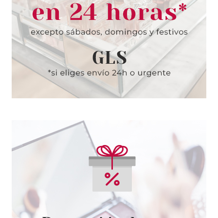
ANNE MOLLER
ANNE MOLLER ANTI DARK
SPOTS CREMA DE MANOS 100
ML
Pvr 19.00€
desde
11.15€
-41%