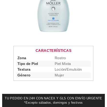
CARACTERÍSTICAS
Zona
Rostro
Tipo de Piel
Piel Mixta
Textura
Loción/Emulsión
Género
Mujer
TU PEDIDO EN 24H CON NACEX Y GLS CON ENVÍO URGENTE
*Excepto sábados, domingos y festivos