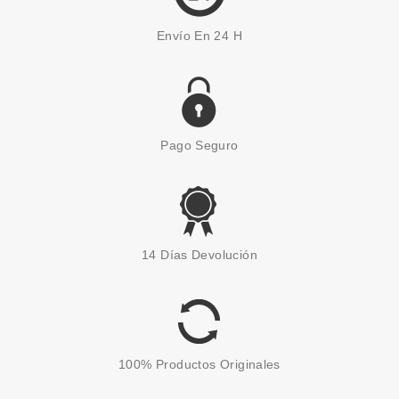
Envío En 24 H
Pago Seguro
SALLY HANSEN
SALLY HANSEN SUGAR COAT
14 Días Devolución
RAZZLEBERRY 500 11.8ML
Pvr 3.00€
desde
1.35€
-55%
100% Productos Originales