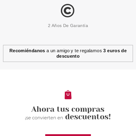
2 Años De Garantía
Recomiéndanos
a un amigo y te regalamos
3 euros de
descuento
SALLY HANSEN
SALLY HANSEN SALON
MANICURE JADED 672 14.7ML
Pvr 5.90€
desde
2.20€
-63%