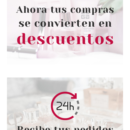
SALLY HANSEN
SALLY HANSEN FUZZY COAT
FUZZY FANTASY 600 9.17ML
Pvr 2.70€
desde
1.55€
-43%
SALLY HANSEN
SALLY HANSEN SALON GEL