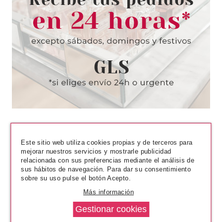
POLISH GLISTEN UP 268 4.0ML
Pvr 4.72€
desde
2.22€
-53%
Este sitio web utiliza cookies propias y de terceros para
mejorar nuestros servicios y mostrarle publicidad
relacionada con sus preferencias mediante el análisis de
sus hábitos de navegación. Para dar su consentimiento
sobre su uso pulse el botón Acepto.
SALLY HANSEN
SALLY HANSEN COLOUR
Más información
FRENZY SEA SALT 360 11.8ML
Pvr 2.70€
desde