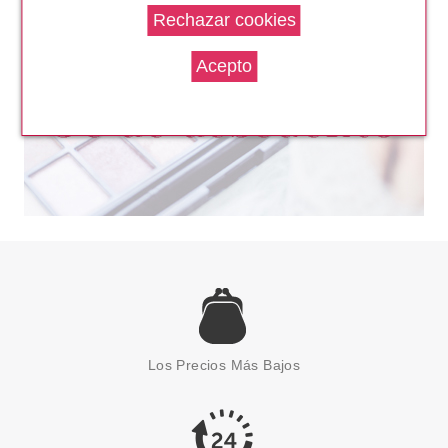
1.40€
-48%
SALLY HANSEN
SALLY HANSEN COLOUR
FRENZY GREEN MACHINE 370
Los Precios Más Bajos
11.8ML
Pvr 2.70€
desde
1.30€
-52%