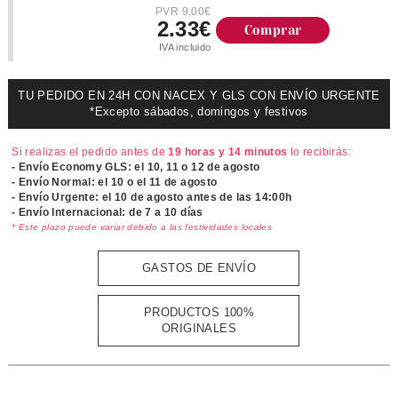
PVR 9.00€
2.33€
Comprar
IVA incluido
TU PEDIDO EN 24H CON NACEX Y GLS CON ENVÍO URGENTE
*Excepto sábados, domingos y festivos
Si realizas el pedido antes de
19 horas y 14 minutos
lo recibirás:
- Envío Economy GLS: el
10, 11 o 12 de agosto
- Envío Normal: el
10 o el 11 de agosto
- Envío Urgente: el
10 de agosto antes de las 14:00h
- Envío Internacional: de 7 a 10 días
* Este plazo puede variar debido a las festividades locales
GASTOS DE ENVÍO
PRODUCTOS 100%
ORIGINALES