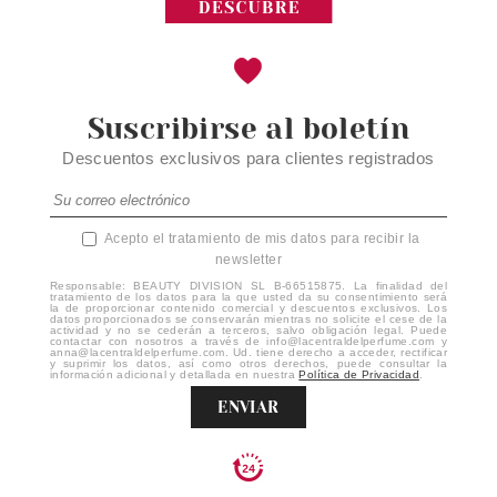
Suscribirse al boletín
Descuentos exclusivos para clientes registrados
Acepto el tratamiento de mis datos para recibir la
newsletter
Responsable: BEAUTY DIVISION SL B-66515875. La finalidad del
tratamiento de los datos para la que usted da su consentimiento será
la de proporcionar contenido comercial y descuentos exclusivos. Los
datos proporcionados se conservarán mientras no solicite el cese de la
actividad y no se cederán a terceros, salvo obligación legal. Puede
contactar con nosotros a través de info@lacentraldelperfume.com y
anna@lacentraldelperfume.com. Ud. tiene derecho a acceder, rectificar
y suprimir los datos, así como otros derechos, puede consultar la
información adicional y detallada en nuestra
Política de Privacidad
.
ENVIAR