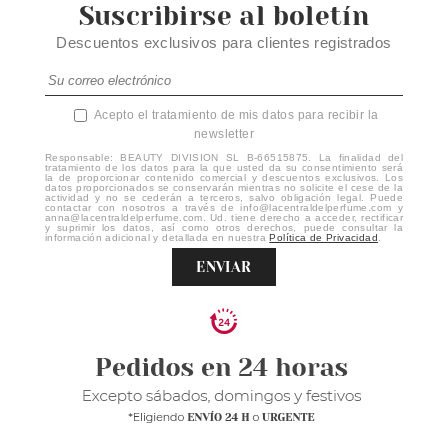
Suscribirse al boletín
Descuentos exclusivos para clientes registrados
Acepto el tratamiento de mis datos para recibir la
newsletter
Responsable: BEAUTY DIVISION SL B-66515875. La finalidad del
tratamiento de los datos para la que usted da su consentimiento será
la de proporcionar contenido comercial y descuentos exclusivos. Los
datos proporcionados se conservarán mientras no solicite el cese de la
actividad y no se cederán a terceros, salvo obligación legal. Puede
contactar con nosotros a través de info@lacentraldelperfume.com y
anna@lacentraldelperfume.com. Ud. tiene derecho a acceder, rectificar
y suprimir los datos, así como otros derechos, puede consultar la
información adicional y detallada en nuestra
Política de Privacidad
.
ENVIAR