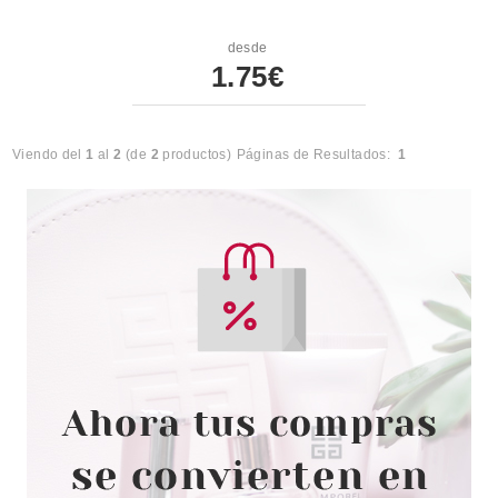
desde
1.75€
Viendo del
1
al
2
(de
2
productos)
Páginas de Resultados:
1