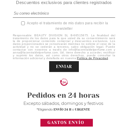
Descuentos exclusivos para clientes registrados
Acepto el tratamiento de mis datos para recibir la
newsletter
Responsable: BEAUTY DIVISION SL B-66515875. La finalidad del
tratamiento de los datos para la que usted da su consentimiento será
la de proporcionar contenido comercial y descuentos exclusivos. Los
datos proporcionados se conservarán mientras no solicite el cese de la
actividad y no se cederán a terceros, salvo obligación legal. Puede
contactar con nosotros a través de info@lacentraldelperfume.com y
anna@lacentraldelperfume.com. Ud. tiene derecho a acceder, rectificar
y suprimir los datos, así como otros derechos, puede consultar la
información adicional y detallada en nuestra
Política de Privacidad
.
ENVIAR