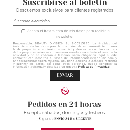
Suscribirse al boletín
Descuentos exclusivos para clientes registrados
Acepto el tratamiento de mis datos para recibir la
newsletter
Responsable: BEAUTY DIVISION SL B-66515875. La finalidad del
tratamiento de los datos para la que usted da su consentimiento será
la de proporcionar contenido comercial y descuentos exclusivos. Los
datos proporcionados se conservarán mientras no solicite el cese de la
actividad y no se cederán a terceros, salvo obligación legal. Puede
contactar con nosotros a través de info@lacentraldelperfume.com y
anna@lacentraldelperfume.com. Ud. tiene derecho a acceder, rectificar
y suprimir los datos, así como otros derechos, puede consultar la
información adicional y detallada en nuestra
Política de Privacidad
.
ENVIAR