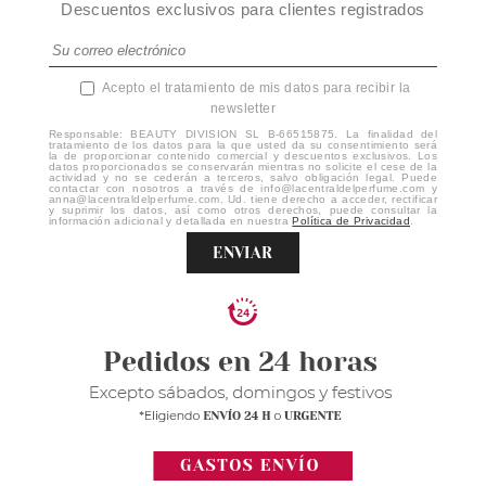
Descuentos exclusivos para clientes registrados
Acepto el tratamiento de mis datos para recibir la
newsletter
Responsable: BEAUTY DIVISION SL B-66515875. La finalidad del
tratamiento de los datos para la que usted da su consentimiento será
la de proporcionar contenido comercial y descuentos exclusivos. Los
datos proporcionados se conservarán mientras no solicite el cese de la
actividad y no se cederán a terceros, salvo obligación legal. Puede
contactar con nosotros a través de info@lacentraldelperfume.com y
anna@lacentraldelperfume.com. Ud. tiene derecho a acceder, rectificar
y suprimir los datos, así como otros derechos, puede consultar la
información adicional y detallada en nuestra
Política de Privacidad
.
ENVIAR