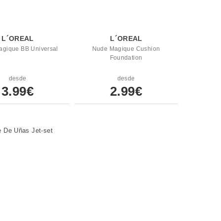
L´OREAL
L´OREAL
gique BB Universal
Nude Magique Cushion
Foundation
desde
desde
3.99€
2.99€