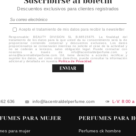
Suscribirse al boletín
Descuentos exclusivos para clientes registrados
Acepto el tratamiento de mis datos para recibir la newsletter
Responsable: BEAUTY DIVISION SL B-66515875. La finalidad del
tratamiento de los datos para la que usted da su consentimiento será la de
proporcionar contenido comercial y descuentos exclusivos. Los datos
proporcionados se conservarán mientras no solicite el cese de la actividad y
no se cederán a terceros, salvo obligación legal. Puede contactar con
nosotros a través de info@lacentraldelperfume.com y
anna@lacentraldelperfume.com. Ud. tiene derecho a acceder, rectificar y
suprimir los datos, así como otros derechos, puede consultar la información
adicional y detallada en nuestra
Política de Privacidad
.
ENVIAR
862 636
info@lacentraldelperfume.com
L-V: 8:00 a
FUMES PARA MUJER
PERFUMES PARA 
mes para mujer
Perfumes ck hombre