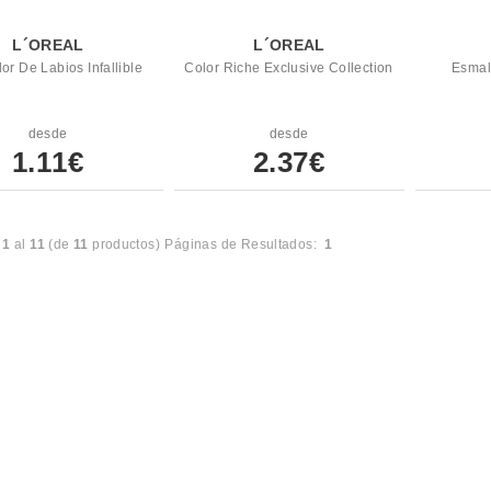
L´OREAL
L´OREAL
dor De Labios Infallible
Color Riche Exclusive Collection
Esmal
desde
desde
1.11€
2.37€
l
1
al
11
(de
11
productos)
Páginas de Resultados:
1