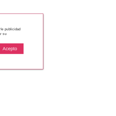
rle publicidad
r su