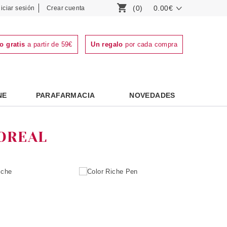
(0)
0.00€
niciar sesión
Crear cuenta
o gratis
a partir de 59€
Un regalo
por cada compra
NE
PARAFARMACIA
NOVEDADES
´OREAL