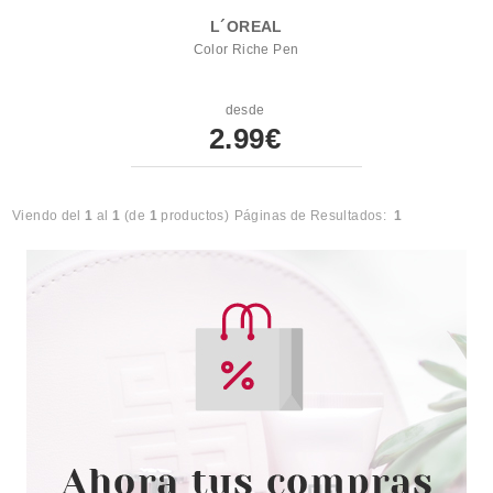
L´OREAL
Color Riche Pen
desde
2.99€
Viendo del
1
al
1
(de
1
productos)
Páginas de Resultados:
1