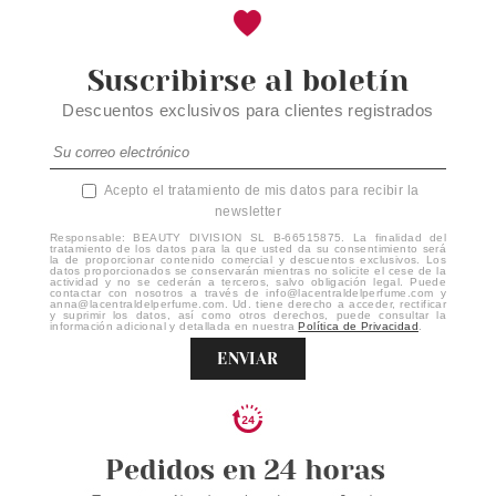
Suscribirse al boletín
Descuentos exclusivos para clientes registrados
Acepto el tratamiento de mis datos para recibir la
newsletter
Responsable: BEAUTY DIVISION SL B-66515875. La finalidad del
tratamiento de los datos para la que usted da su consentimiento será
la de proporcionar contenido comercial y descuentos exclusivos. Los
datos proporcionados se conservarán mientras no solicite el cese de la
actividad y no se cederán a terceros, salvo obligación legal. Puede
contactar con nosotros a través de info@lacentraldelperfume.com y
anna@lacentraldelperfume.com. Ud. tiene derecho a acceder, rectificar
y suprimir los datos, así como otros derechos, puede consultar la
información adicional y detallada en nuestra
Política de Privacidad
.
ENVIAR